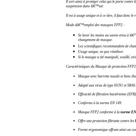
Il sert ainsi à protéger celui qui le porte contr
suspension dans lâ€™air.
Il est à usage unique et à ce titre, il faut donc l
Mode dâ€™emploi des masques FFP2 :
Se laver les mains au savon et/ou à lâ
changement de masque.
Les scientifiques recommandent de chang
Usage unique, ne pas réutiliser.
Si le masque a été manipulé, souillé, e
Caractéristiques du Masque de protection FFP2
Masque avec barrette nasale et liens éla
Adapté aux virus de type H1N1 et SRAS.
Efficacité de filtration bactérienne (EF
Conforme à la norme EN 149.
Masque FFP2 conforme à la
norme EN
Offre une protection filtrante contre les
Forme ergonomique offrant ainsi un con