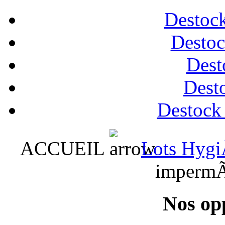
Destock
Destoc
Dest
Desto
Destock
ACCUEIL
Lots Hygi
impermÃ
Nos op