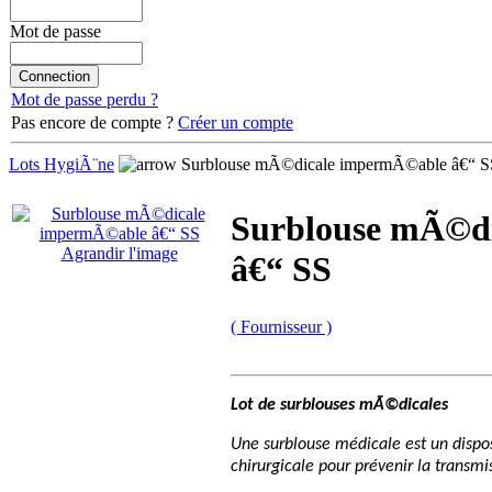
Mot de passe
Mot de passe perdu ?
Pas encore de compte ?
Créer un compte
Lots HygiÃ¨ne
Surblouse mÃ©dicale impermÃ©able â€“ S
Surblouse mÃ©d
Agrandir l'image
â€“ SS
( Fournisseur )
Lot de surblouses mÃ©dicales
Une surblouse médicale est un dispo
chirurgicale pour prévenir la transm